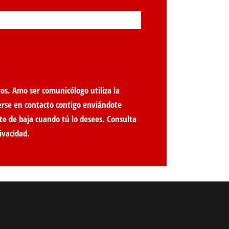
os. Amo ser comunicólogo utiliza la
erse en contacto contigo enviándote
te de baja cuando tú lo desees. Consulta
ivacidad
.