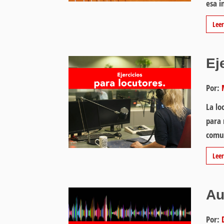
esa i
Lee
Ej
Por:
La lo
para 
comu
Lee
Au
Por: