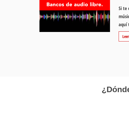
Si te
músic
aquí
Lee
¿Dónde