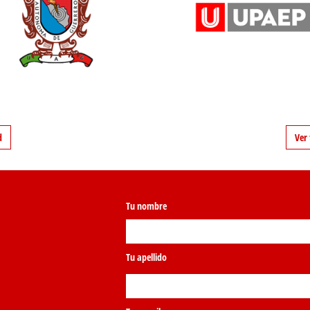
d
Ver 
Tu nombre
Tu apellido