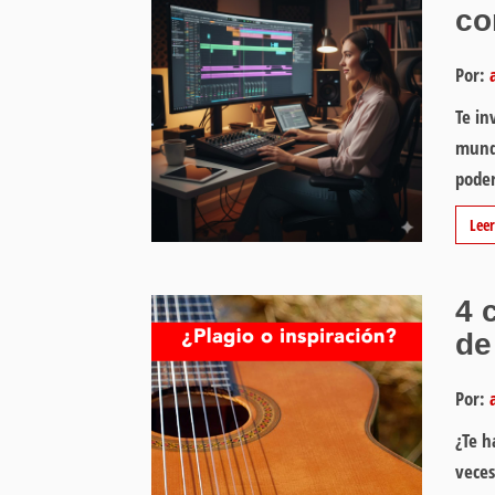
co
Por:
Te in
mundo
poder
Lee
4 
de
Por:
¿Te h
veces