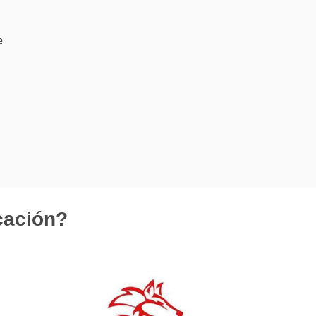
e
cación?