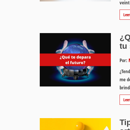
veint
Lee
¿Q
tu
Por:
¿Tend
me de
brind
Lee
Ti