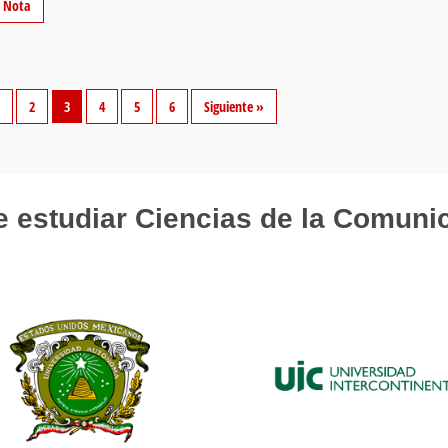
r Nota
2
3
4
5
6
Siguiente »
 estudiar Ciencias de la Comuni