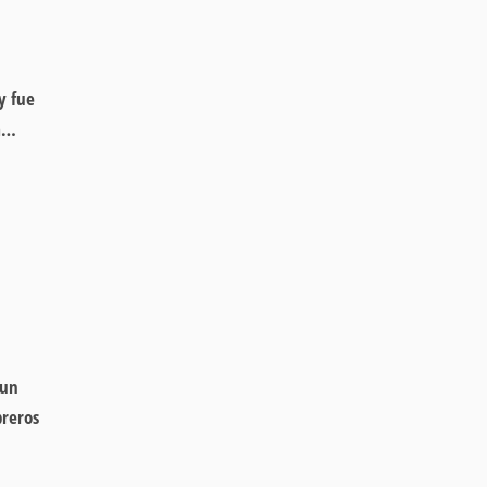
y fue
ra…
 un
breros