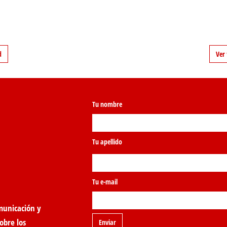
d
Ver 
Tu nombre
Tu apellido
Tu e-mail
municación y
obre los