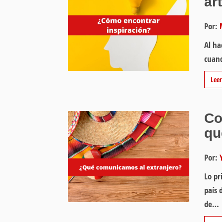
ar
Por:
Al ha
cuand
Lee
Co
qu
Por:
Lo pr
país 
de…