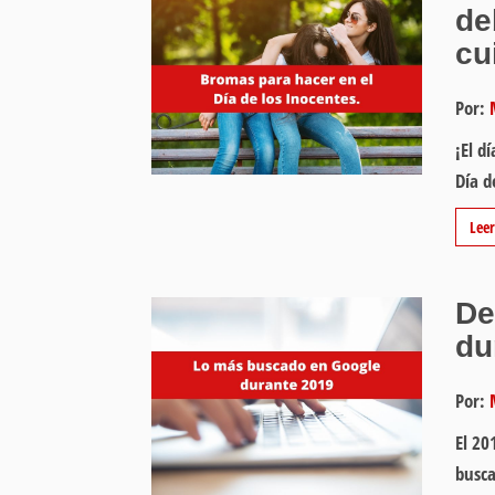
de
cu
Por:
¡El d
Día d
Lee
De
du
Por:
El 20
busca