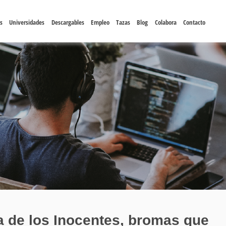
s
Universidades
Descargables
Empleo
Tazas
Blog
Colabora
Contacto
a de los Inocentes, bromas que