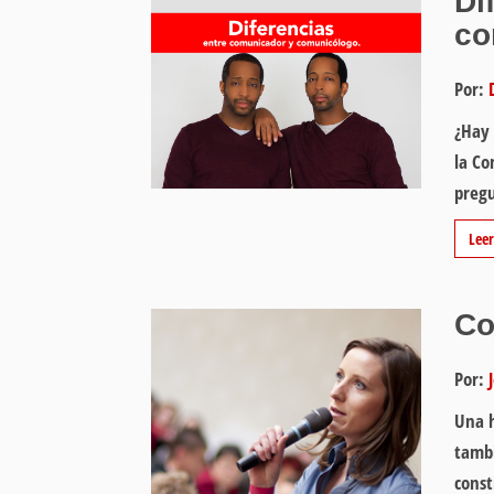
Di
co
Por:
¿Hay 
la Co
pregu
Lee
Co
Por:
Una h
tamb
const