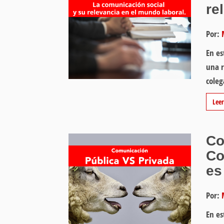
re
Por:
En es
una r
coleg
Lee
Co
Co
es
Por:
En es