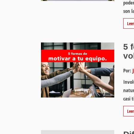
poder
son l
Lee
5 
vo
Por:
Invol
natur
casi 
Lee