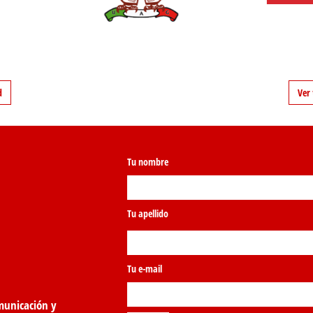
d
Ver 
Tu nombre
Tu apellido
Tu e-mail
municación y