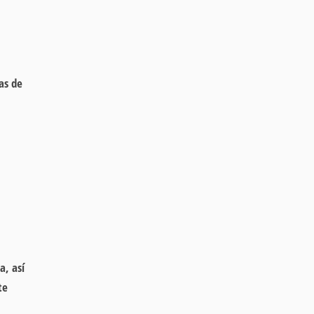
as de
a, así
te