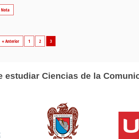
r Nota
« Anterior
1
2
3
 estudiar Ciencias de la Comuni