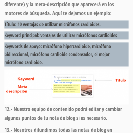
diferente) y la meta-descripción que aparecerá en los
motores de búsqueda. Aquí te dejamos un ejemplo:
Título:
10 ventajas de utilizar
micrófonos cardioides
.
Keyword principal:
ventajas de utilizar
micrófonos cardioides
Keywords de apoyo:
micrófono hipercardioide, micrófono
bidireccional, micrófono cardioide condensador, el mejor
micrófono cardioide.
12.- Nuestro equipo de contenido podrá editar y cambiar
algunos puntos de tu nota de blog
si es necesario
.
13.- Nosotros difundimos todas las notas de blog en