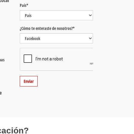
total
Pais*
¿Cómo te enteraste de nosotros?*
nas
Enviar
e
cación?