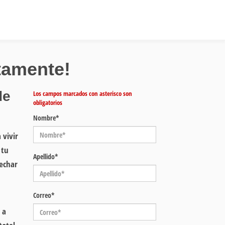
ctamente!
de
Los campos marcados con asterisco son
obligatorios
Nombre*
 vivir
 tu
Apellido*
 echar
Correo*
 a