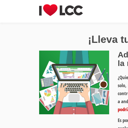
¡Lleva t
Ad
la
¿Quie
solo,
contr
a and
podrí
Es po