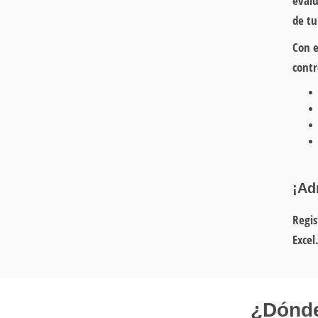
evalu
de tu
Con e
contr
¡Ad
Regis
Excel
¿Dónde